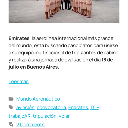
Emirates
, la aerolínea internacional más grande
del mundo, está buscando candidatos para unirse
a su equipo multinacional de tripulantes de cabina
y realizará
una
jornada
de evaluación
el día
13 de
julio en
Buenos Aires
.
Leer más
Mundo Aeronáutico
aviación
,
convocatoria
,
Emirates
,
TCP
,
trabajoAR
,
tripulación
,
volar
2 Comments