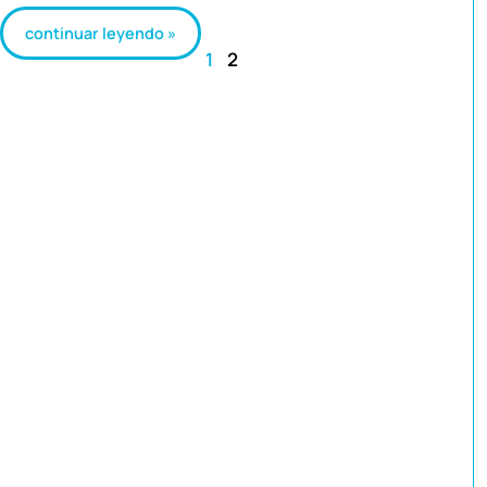
continuar leyendo »
1
2