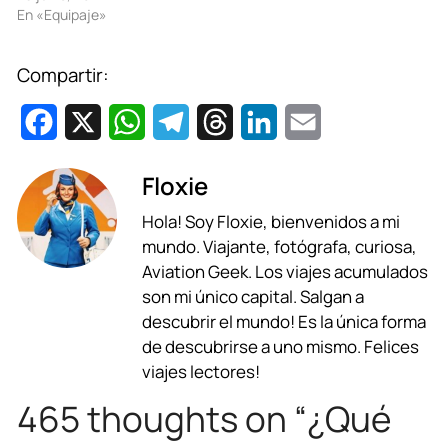
En «Equipaje»
Compartir:
F
X
W
T
T
L
E
a
h
e
h
i
m
Floxie
c
a
l
r
n
a
Hola! Soy Floxie, bienvenidos a mi
e
t
e
e
k
i
mundo. Viajante, fotógrafa, curiosa,
b
s
g
a
e
l
Aviation Geek. Los viajes acumulados
son mi único capital. Salgan a
o
A
r
d
d
descubrir el mundo! Es la única forma
o
p
a
s
I
de descubrirse a uno mismo. Felices
viajes lectores!
k
p
m
n
465 thoughts on “¿Qué