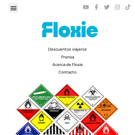
Descuentos viajeros
Prensa
Acerca de Floxie
Contacto